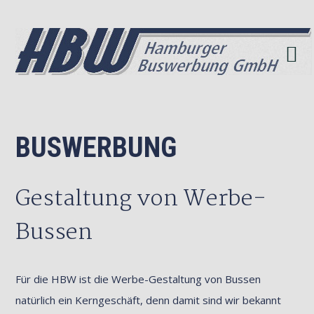
Skip
Skip
to
to
primary
main
navigation
content
BUSWERBUNG
Gestaltung von Werbe-
Bussen
Für die HBW ist die Werbe-Gestaltung von Bussen
natürlich ein Kerngeschäft, denn damit sind wir bekannt